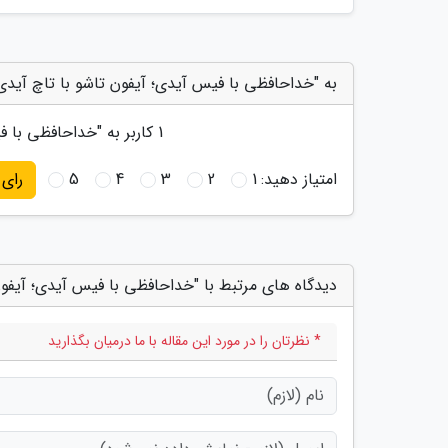
به "خداحافظی با فیس آیدی؛ آیفون تاشو با تاچ آیدی
1
کاربر به "
خداحافظی با فی
امتیاز دهید:
1
2
3
4
5
رای
دیدگاه های مرتبط با "خداحافظی با فیس آیدی؛ آیفو
* نظرتان را در مورد این مقاله با ما درمیان بگذارید