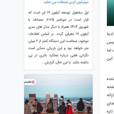
سیلیکون کربن استفاده می نماید
اپل مشغول توسعه آیفون 17 ایر است که
قرار است در سپتامبر 2025، مصادف با
شهریور 1404، همراه با دیگر مدل های سری
. افشاگر مذکور ادعا
آیفون 17 معرفی گردد. بر اساس اطلاعات
موجود، ضخامت این دستگاه کمتر از 6 میلی
فیس
متر خواهد بود و این باریکی ممکن است
اما
نگرانی هایی درباره عملکرد باتری در پی
ود. این
داشته باشد. با این حال، گزارش...
ته مجذوب کننده
ی صفحه
رائه
H بهره می برد که فضای
Dyn) در این ساختار تازه