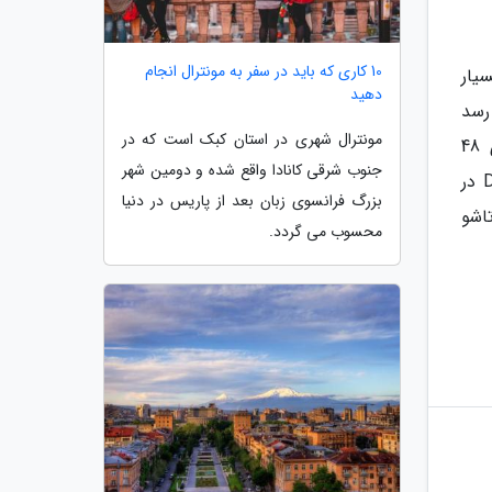
10 کاری که باید در سفر به مونترال انجام
یار
دهید
رسد
مونترال شهری در استان کبک است که در
در این محصول نیز وسواس زیادی به خرج داده است. در پشت دستگاه نیز سیستم دوربین دوگانه با سنسورهای 48
جنوب شرقی کانادا واقع شده و دومین شهر
مگاپیکسلی واقع شده است که از پایه سنسور بزرگ تری برخوردارند. با توجه به سابقه درخشان Digital Chat Station در
بزرگ فرانسوی زبان بعد از پاریس در دنیا
اشو
محسوب می گردد.