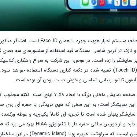
یکی از مهم ترین تغییرات ذکرشده در این گزارش، حذف سیستم احراز هویت چهره یا همان Face ID است
 نازک تر کردن شاسی دستگاه، قید استفاده از سنسورهای سه بعدی 
 نمایشگر را زده است. در عوض، این شرکت به سراغ راهکاری کلاسیک 
بهینه شده رفته و از حسگر اثر انگشت تاچ آیدی (Touch ID) تعبیه شده در دکمه کناری دستگاه استفاده خواهد نم
آیفون تاشو، زیبایی شناسی و خوش دست بودن آن بوده است.
در بخش نمایشگر، نمونه مهندسی فعلی دارای یک صفحه نمایش داخلی بزرگ با ابعاد 7.58 اینچ است. نک
استفاده از فناوری دوربین زیر پنل (UPC) در این نمایشگر است؛ به این معنی که هیچ بریدگی یا حفره ای رو
مایشگر پنهان شده است تا تجربه ای کاملاً یکپارچه و غوطه ورکننده ا
دهد. نمایشگر بیرونی نیز ابعادی معادل 5.25 اینچ دارد و از دوربین سلفی حفره دار با تکنولوژی IAA
غیرفعال اطراف لنز را به حداقل می رساند. هنوز تعیین نیست که سرنوشت جزیره پویا (amic Island